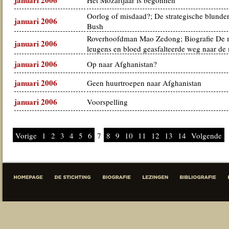
januari 2006
Het Mozartjaar is begonnen
Oorlog of misdaad?; De strategische blunde
januari 2006
Bush
Roverhoofdman Mao Zedong; Biografie De 
januari 2006
leugens en bloed geasfalteerde weg naar de
januari 2006
Op naar Afghanistan?
januari 2006
Geen huurtroepen naar Afghanistan
januari 2006
Voorspelling
Vorige
1
2
3
4
5
6
7
8
9
10
11
12
13
14
Volgende