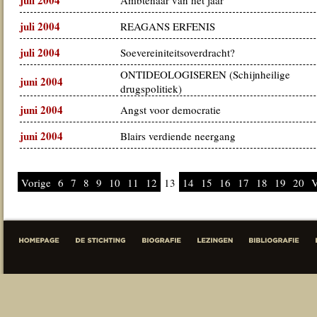
juli 2004
Ambtenaar van het jaar
juli 2004
REAGANS ERFENIS
juli 2004
Soevereiniteitsoverdracht?
ONTIDEOLOGISEREN (Schijnheilige
juni 2004
drugspolitiek)
juni 2004
Angst voor democratie
juni 2004
Blairs verdiende neergang
Vorige
6
7
8
9
10
11
12
13
14
15
16
17
18
19
20
V