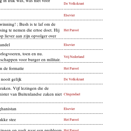
g in Irak was, was niet vóór
De Volkskrant
Elsevier
winning! ; Bush is te laf om de
ssing te nemen die ertoe doet. Hij
Het Parool
op liever aan zijn opvolger over
handel
Elsevier
rlogvoeren, toen en nu.
Vrij Nederland
chappen voor burger en militair.
n de formatie
Het Parool
nooit gelijk
De Volkskrant
aken. Vijf lezingen die de
ister van Buitenlandse zaken niet
Clingendael
ghanistan
Elsevier
akke stee
Het Parool
ingen op zoek naar een probleem
Het Parool