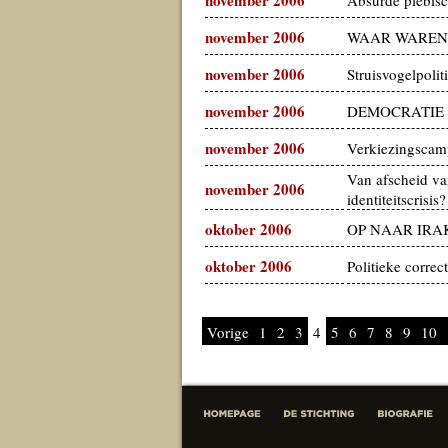
november 2006
WAAR WAREN
november 2006
Struisvogelpolit
november 2006
DEMOCRATIE 
november 2006
Verkiezingscam
Van afscheid van
november 2006
identiteitscrisis?
oktober 2006
OP NAAR IRA
oktober 2006
Politieke correct
Vorige
1
2
3
4
5
6
7
8
9
10