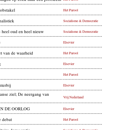
obstakel
Het Parool
nalistiek
Socialisme & Democratie
- heel oud en heel nieuw
Socialisme & Democratie
e
Elsevier
t van de waarheid
Het Parool
g
Elsevier
Het Parool
terbij
Elsevier
anse ziel; De neergang van
Vrij Nederland
AN DE OORLOG
Elsevier
e debat
Het Parool
itaire democratie
Socialisme & Democratie