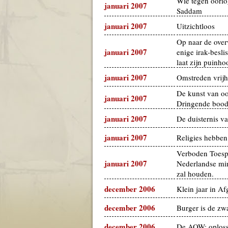
Wie tegen oorlo
januari 2007
Saddam
januari 2007
Uitzichtloos
Op naar de over
januari 2007
enige irak-besli
laat zijn puinho
januari 2007
Omstreden vrij
De kunst van oo
januari 2007
Dringende boods
januari 2007
De duisternis va
januari 2007
Religies hebben 
Verboden Toespr
januari 2007
Nederlandse min
zal houden.
december 2006
Klein jaar in Af
december 2006
Burger is de zw
december 2006
De AOW: oploss