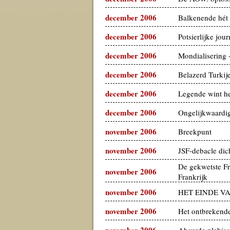
december 2006
Balkenende hét 
december 2006
Potsierlijke jour
december 2006
Mondialisering 
december 2006
Belazerd Turkij
december 2006
Legende wint he
december 2006
Ongelijkwaardi
november 2006
Breekpunt
november 2006
JSF-debacle dich
De gekwetste Fr
november 2006
Frankrijk
november 2006
HET EINDE V
november 2006
Het ontbrekend
november 2006
Absurde plebisc