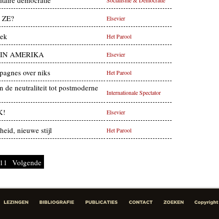
 ZE?
Elsevier
iek
Het Parool
IN AMERIKA
Elsevier
pagnes over niks
Het Parool
 de neutraliteit tot postmoderne
Internationale Spectator
K!
Elsevier
heid, nieuwe stijl
Het Parool
11
Volgende