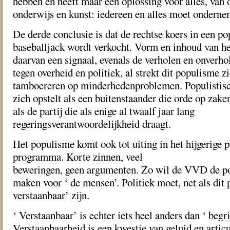
hebben en heeft maar één oplossing voor alles, van 
onderwijs en kunst: iedereen en alles moet onderne
De derde conclusie is dat de rechtse koers in een po
baseballjack wordt verkocht. Vorm en inhoud van he
daarvan een signaal, evenals de verholen en onver
tegen overheid en politiek, al strekt dit populisme zi
tamboereren op minderhedenproblemen. Populistis
zich opstelt als een buitenstaander die orde op zaken
als de partij die als enige al twaalf jaar lang
regeringsverantwoordelijkheid draagt.
Het populisme komt ook tot uiting in het hijgerige p
programma. Korte zinnen, veel
beweringen, geen argumenten. Zo wil de VVD de pol
maken voor ‘ de mensen’. Politiek moet, net als dit
verstaanbaar’ zijn.
‘ Verstaanbaar’ is echter iets heel anders dan ‘ begrij
Verstaanbaarheid is een kwestie van geluid en articu