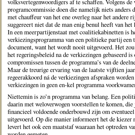
volksvertegenwoordigers af te schaffen. Volgens de 
programcommissie doen die namelijk niets anders 
met chauffeur van het ene overleg naar het andere r
suggereert niet dat de man enig benul heeft van het 
In een meerpartijenstaat met coalitiekabinetten is h
verkiezingsprogramma van een politieke partij een 
document, want het wordt nooit uitgevoerd. Het zou 
het regeringsbeleid na de verkiezingen gebaseerd is
compromissen tussen de programma’s van de deelne
Maar de treurige ervaring van de laatste vijftien jaar
regeerakkoord ná de verkiezingen afspraken worden
verkiezingen in geen en-kel programma voorkwame
Niettemin is zo’n programma van belang. Een politie
daarin met weloverwogen voorstellen te komen, die 
financieel voldoende onderbouwd zijn om eventuee
uitgevoerd. Op die manier informeert het de kiezer n
levert het ook een maatstaf waaraan het optreden van
worden gemeten.