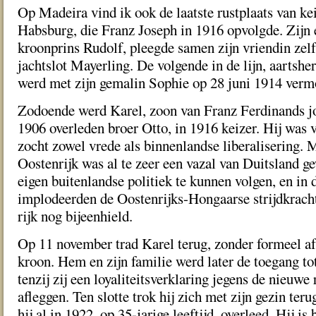
Op Madeira vind ik ook de laatste rustplaats van ke
Habsburg, die Franz Joseph in 1916 opvolgde. Zijn e
kroonprins Rudolf, pleegde samen zijn vriendin zel
jachtslot Mayerling. De volgende in de lijn, aartsh
werd met zijn gemalin Sophie op 28 juni 1914 vermo
Zodoende werd Karel, zoon van Franz Ferdinands jo
1906 overleden broer Otto, in 1916 keizer. Hij was 
zocht zowel vrede als binnenlandse liberalisering. M
Oostenrijk was al te zeer een vazal van Duitsland 
eigen buitenlandse politiek te kunnen volgen, en in 
implodeerden de Oostenrijks-Hongaarse strijdkracht
rijk nog bijeenhield.
Op 11 november trad Karel terug, zonder formeel af
kroon. Hem en zijn familie werd later de toegang to
tenzij zij een loyaliteitsverklaring jegens de nieuw
afleggen. Ten slotte trok hij zich met zijn gezin te
hij al in 1922, op 35-jarige leeftijd, overleed. Hij is 