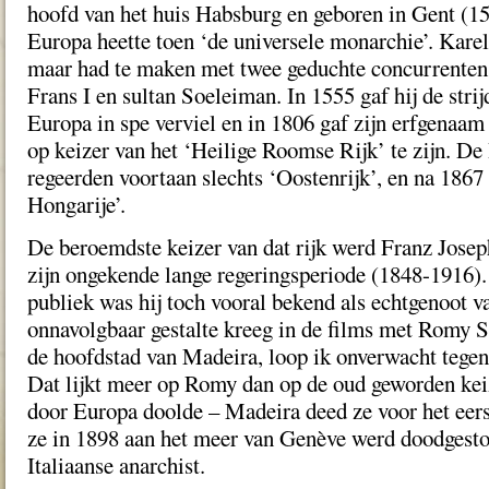
hoofd van het huis Habsburg en geboren in Gent (15
Europa heette toen ‘de universele monarchie’. Kare
maar had te maken met twee geduchte concurrenten
Frans I en sultan Soeleiman. In 1555 gaf hij de strij
Europa in spe verviel en in 1806 gaf zijn erfgenaam 
op keizer van het ‘Heilige Roomse Rijk’ te zijn. D
regeerden voortaan slechts ‘Oostenrijk’, en na 1867
Hongarije’.
De beroemdste keizer van dat rijk werd Franz Josep
zijn ongekende lange regeringsperiode (1848-1916).
publiek was hij toch vooral bekend als echtgenoot va
onnavolgbaar gestalte kreeg in de films met Romy S
de hoofdstad van Madeira, loop ik onverwacht tegen
Dat lijkt meer op Romy dan op de oud geworden keiz
door Europa doolde – Madeira deed ze voor het eers
ze in 1898 aan het meer van Genève werd doodgest
Italiaanse anarchist.