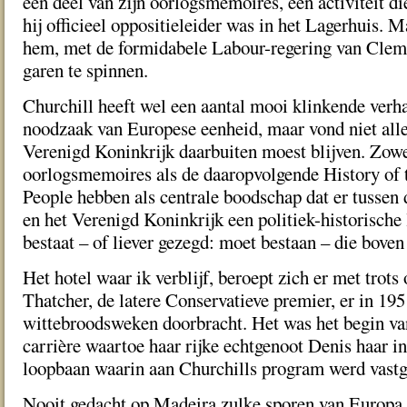
een deel van zijn oorlogsmemoires, een activiteit di
hij officieel oppositieleider was in het Lagerhuis. 
hem, met de formidabele Labour-regering van Cleme
garen te spinnen.
Churchill heeft wel een aantal mooi klinkende verh
noodzaak van Europese eenheid, maar vond niet allee
Verenigd Koninkrijk daarbuiten moest blijven. Zowe
oorlogsmemoires als de daaropvolgende History of 
People hebben als centrale boodschap dat er tussen
en het Verenigd Koninkrijk een politiek-historische
bestaat – of liever gezegd: moet bestaan – die boven
Het hotel waar ik verblijf, beroept zich er met trots
Thatcher, de latere Conservatieve premier, er in 195
wittebroodsweken doorbracht. Het was het begin van
carrière waartoe haar rijke echtgenoot Denis haar in 
loopbaan waarin aan Churchills program werd vas
Nooit gedacht op Madeira zulke sporen van Europa 