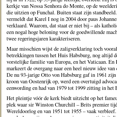
kerkje van Nossa Senhora do Monte, op de weelder
die uitzien op Funchal. Buiten staat zijn standbeeld
vermeldt dat Karel I nog in 2004 door paus Johannes
verklaard. Waarom, dat staat er niet bij – als katholi
een nogal hoge beloning voor de goedwillende macht
twee regeringsjaren karakteriseren.
Maar misschien wijst de zaligverklaring toch voora
betrekkingen tussen het Huis Habsburg, nog altijd 
vorstelijke familie van Europa, en het Vaticaan. En
markeert de overgang naar een heel nieuw idee van 
De nu 93-jarige Otto von Habsburg gaf in 1961 zijn
kroon van Oostenrijk op, werd een overtuigd advoc
eenwording en had van 1979 tot 1999 zitting in het
Het pleintje vóór de kerk biedt uitzicht op het fam
plek waar sir Winston Churchill – Brits premier ti
Wereldoorlog en van 1951 tot 1955 – vaak verbleef. 