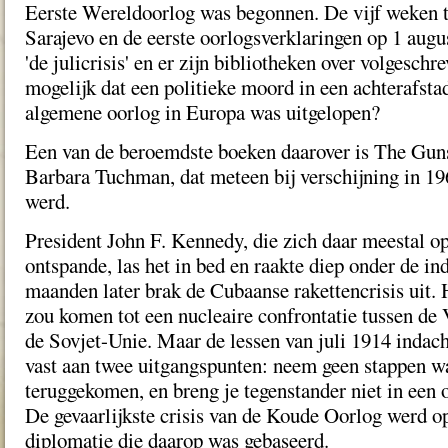
Eerste Wereldoorlog was begonnen. De vijf weken 
Sarajevo en de eerste oorlogsverklaringen op 1 augu
'de julicrisis' en er zijn bibliotheken over volgesch
mogelijk dat een politieke moord in een achterafsta
algemene oorlog in Europa was uitgelopen?
Een van de beroemdste boeken daarover is The Gun
Barbara Tuchman, dat meteen bij verschijning in 19
werd.
President John F. Kennedy, die zich daar meestal o
ontspande, las het in bed en raakte diep onder de in
maanden later brak de Cubaanse rakettencrisis uit. 
zou komen tot een nucleaire confrontatie tussen de
de Sovjet-Unie. Maar de lessen van juli 1914 indac
vast aan twee uitgangspunten: neem geen stappen w
teruggekomen, en breng je tegenstander niet in een 
De gevaarlijkste crisis van de Koude Oorlog werd op
diplomatie die daarop was gebaseerd.