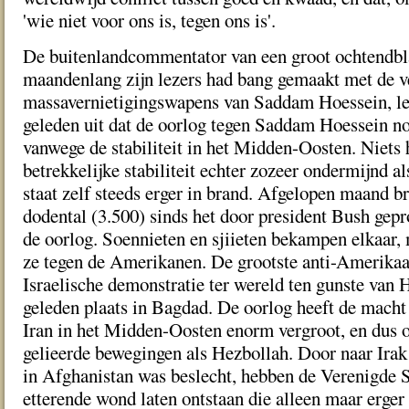
'wie niet voor ons is, tegen ons is'.
De buitenlandcommentator van een groot ochtendbla
maandenlang zijn lezers had bang gemaakt met de v
massavernietigingswapens van Saddam Hoessein, le
geleden uit dat de oorlog tegen Saddam Hoessein n
vanwege de stabiliteit in het Midden-Oosten. Niets h
betrekkelijke stabiliteit echter zozeer ondermijnd als
staat zelf steeds erger in brand. Afgelopen maand b
dodental (3.500) sinds het door president Bush gep
de oorlog. Soennieten en sjiieten bekampen elkaar
ze tegen de Amerikanen. De grootste anti-Amerikaa
Israelische demonstratie ter wereld ten gunste van 
geleden plaats in Bagdad. De oorlog heeft de macht
Iran in het Midden-Oosten enorm vergroot, en dus 
gelieerde bewegingen als Hezbollah. Door naar Irak 
in Afghanistan was beslecht, hebben de Verenigde S
etterende wond laten ontstaan die alleen maar erger