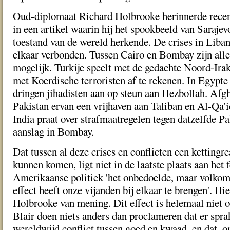
Oud-diplomaat Richard Holbrooke herinnerde recent
in een artikel waarin hij het spookbeeld van Sarajev
toestand van de wereld herkende. De crises in Liba
elkaar verbonden. Tussen Cairo en Bombay zijn aller
mogelijk. Turkije speelt met de gedachte Noord-Ira
met Koerdische terroristen af te rekenen. In Egypt
dringen jihadisten aan op steun aan Hezbollah. Afg
Pakistan ervan een vrijhaven aan Taliban en Al-Qa'id
India praat over strafmaatregelen tegen datzelfde P
aanslag in Bombay.
Dat tussen al deze crises en conflicten een kettingr
kunnen komen, ligt niet in de laatste plaats aan het f
Amerikaanse politiek 'het onbedoelde, maar volkom
effect heeft onze vijanden bij elkaar te brengen'. Hie
Holbrooke van mening. Dit effect is helemaal niet
Blair doen niets anders dan proclameren dat er spra
wereldwijd conflict tussen goed en kwaad, en dat, om