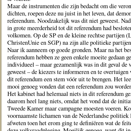
Maar de instrumenten die zijn bedacht om die veron
dichten, roepen deze nu juist in het leven, dat demon
referendum. Noodzakelijk was dit niet geweest. N
in grote meerderheid tot dit referendum had beslote
volkomen. Op de SP en de kleine rechtse partijen (
ChristenUnie en SGP) na zijn alle politieke partijen
Naar ik aanneem op goede gronden. Maar na het besl
referendum hebben ze geen enkele moeite gedaan ge
individueel – maar gezamenlijk was in dit geval de
geweest – de kiezers te informeren en te overtuigen
dit referendum een stem vóór uit te brengen. Het lee
mooi genoeg vonden dat een referendum zou worde
Het kabinet had helemaal niets in dit referendum ge
daarom heel lang niets, omdat het vond dat de initia
Tweede Kamer maar campagne moesten voeren. Ko
voornaamste lichamen van de Nederlandse politiek 
afweten toen het erom ging te definiëren wat de feit
deze volksraadpleging. Moeilijk genoeg, want dit i