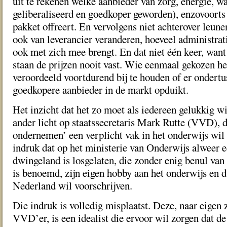
uit te rekenen welke aanbieder van zorg, energie, wa
geliberaliseerd en goedkoper geworden), enzovoorts 
pakket offreert. En vervolgens niet achterover leun
ook van leverancier veranderen, hoeveel administra
ook met zich mee brengt. En dat niet één keer, want
staan de prijzen nooit vast. Wie eenmaal gekozen he
veroordeeld voortdurend bij te houden of er ondertu
goedkopere aanbieder in de markt opduikt.
Het inzicht dat het zo moet als iedereen gelukkig w
ander licht op staatssecretaris Mark Rutte (VVD), d
ondernemen’ een verplicht vak in het onderwijs wi
indruk dat op het ministerie van Onderwijs alweer e
dwingeland is losgelaten, die zonder enig benul van 
is benoemd, zijn eigen hobby aan het onderwijs en d
Nederland wil voorschrijven.
Die indruk is volledig misplaatst. Deze, naar eigen 
VVD’er, is een idealist die ervoor wil zorgen dat d