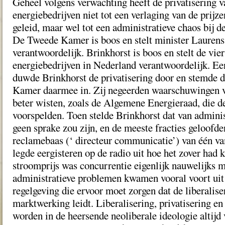
Geheel volgens verwachting heeft de privatisering v
energiebedrijven niet tot een verlaging van de prijze
geleid, maar wel tot een administratieve chaos bij d
De Tweede Kamer is boos en stelt minister Laurens
verantwoordelijk. Brinkhorst is boos en stelt de vie
energiebedrijven in Nederland verantwoordelijk. Een
duwde Brinkhorst de privatisering door en stemde 
Kamer daarmee in. Zij negeerden waarschuwingen v
beter wisten, zoals de Algemene Energieraad, die d
voorspelden. Toen stelde Brinkhorst dat van admini
geen sprake zou zijn, en de meeste fracties geloofd
reclamebaas (‘ directeur communicatie’) van één va
legde eergisteren op de radio uit hoe het zover ha
stroomprijs was concurrentie eigenlijk nauwelijks m
administratieve problemen kwamen vooral voort uit
regelgeving die ervoor moet zorgen dat de liberalise
marktwerking leidt. Liberalisering, privatisering e
worden in de heersende neoliberale ideologie altijd 