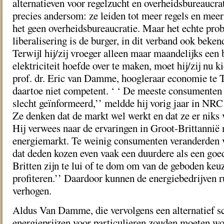
alternatieven voor regelzucht en overheidsbureaucrat
precies andersom: ze leiden tot meer regels en meer 
het geen overheidsbureaucratie. Maar het echte pro
liberalisering is de burger, in dit verband ook beken
Terwijl hij/zij vroeger alleen maar maandelijks een
elektriciteit hoefde over te maken, moet hij/zij nu 
prof. dr. Eric van Damme, hoogleraar economie te Ti
daartoe niet competent. ‘ ‘ De meeste consumenten
slecht geïnformeerd,’’ meldde hij vorig jaar in NRC
Ze denken dat de markt wel werkt en dat ze er niks 
Hij verwees naar de ervaringen in Groot-Brittannië 
energiemarkt. Te weinig consumenten veranderden v
dat deden kozen even vaak een duurdere als een goe
Britten zijn te lui of te dom om van de geboden keuz
profiteren.’’ Daardoor kunnen de energiebedrijven ru
verhogen.
Aldus Van Damme, die vervolgens een alternatief s
energieprijzen voor particulieren zouden moeten w