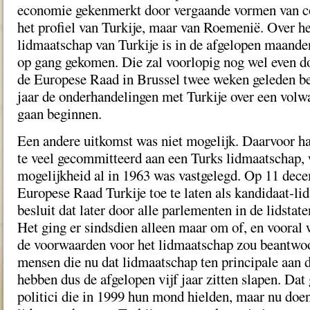
economie gekenmerkt door vergaande vormen van cor
het profiel van Turkije, maar van Roemenië. Over h
lidmaatschap van Turkije is in de afgelopen maanden
op gang gekomen. Die zal voorlopig nog wel even do
de Europese Raad in Brussel twee weken geleden be
jaar de onderhandelingen met Turkije over een volw
gaan beginnen.
Een andere uitkomst was niet mogelijk. Daarvoor ha
te veel gecommitteerd aan een Turks lidmaatschap,
mogelijkheid al in 1963 was vastgelegd. Op 11 dec
Europese Raad Turkije toe te laten als kandidaat-li
besluit dat later door alle parlementen in de lidstat
Het ging er sindsdien alleen maar om of, en vooral 
de voorwaarden voor het lidmaatschap zou beantwoo
mensen die nu dat lidmaatschap ten principale aan d
hebben dus de afgelopen vijf jaar zitten slapen. Dat
politici die in 1999 hun mond hielden, maar nu doen