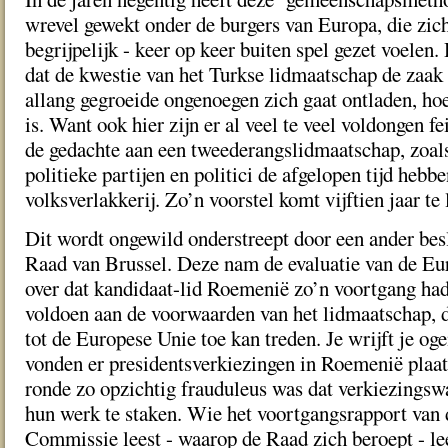
wrevel gewekt onder de burgers van Europa, die zich
begrijpelijk - keer op keer buiten spel gezet voelen. 
dat de kwestie van het Turkse lidmaatschap de zaak
allang gegroeide ongenoegen zich gaat ontladen, ho
is. Want ook hier zijn er al veel te veel voldongen f
de gedachte aan een tweederangslidmaatschap, zoals
politieke partijen en politici de afgelopen tijd hebb
volksverlakkerij. Zo’n voorstel komt vijftien jaar te 
Dit wordt ongewild onderstreept door een ander bes
Raad van Brussel. Deze nam de evaluatie van de E
over dat kandidaat-lid Roemenië zo’n voortgang ha
voldoen aan de voorwaarden van het lidmaatschap, d
tot de Europese Unie toe kan treden. Je wrijft je og
vonden er presidentsverkiezingen in Roemenië plaat
ronde zo opzichtig frauduleus was dat verkiezings
hun werk te staken. Wie het voortgangsrapport van
Commissie leest - waarop de Raad zich beroept - le