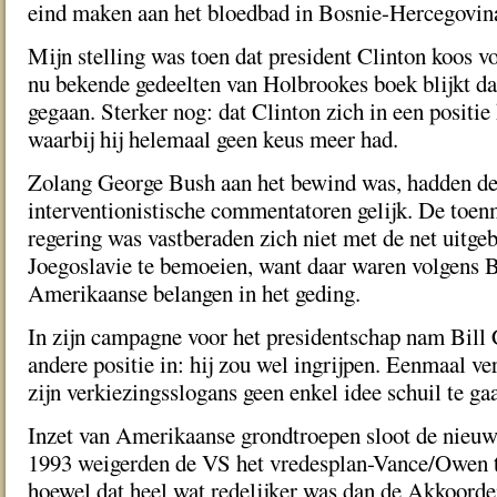
eind maken aan het bloedbad in Bosnie-Hercegovin
Mijn stelling was toen dat president Clinton koos vo
nu bekende gedeelten van Holbrookes boek blijkt dat
gegaan. Sterker nog: dat Clinton zich in een posit
waarbij hij helemaal geen keus meer had.
Zolang George Bush aan het bewind was, hadden de
interventionistische commentatoren gelijk. De toe
regering was vastberaden zich niet met de net uitge
Joegoslavie te bemoeien, want daar waren volgens 
Amerikaanse belangen in het geding.
In zijn campagne voor het presidentschap nam Bill 
andere positie in: hij zou wel ingrijpen. Eenmaal ve
zijn verkiezingsslogans geen enkel idee schuil te ga
Inzet van Amerikaanse grondtroepen sloot de nieuwe
1993 weigerden de VS het vredesplan-Vance/Owen t
hoewel dat heel wat redelijker was dan de Akkoord