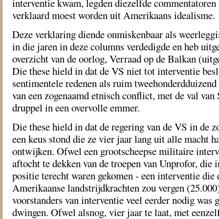
interventie kwam, legden diezelfde commentatoren v
verklaard moest worden uit Amerikaans idealisme.
Deze verklaring diende onmiskenbaar als weerleggin
in die jaren in deze columns verdedigde en heb uitg
overzicht van de oorlog, Verraad op de Balkan (uitg
Die these hield in dat de VS niet tot interventie be
sentimentele redenen als ruim tweehonderdduizend 
van een zogenaamd etnisch conflict, met de val van 
druppel in een overvolle emmer.
Die these hield in dat de regering van de VS in de 
een keus stond die ze vier jaar lang uit alle macht h
ontwijken. Ofwel een grootscheepse militaire interv
aftocht te dekken van de troepen van Unprofor, die 
positie terecht waren gekomen - een interventie die 
Amerikaanse landstrijdkrachten zou vergen (25.000)
voorstanders van interventie veel eerder nodig was 
dwingen. Ofwel alsnog, vier jaar te laat, met eenzel