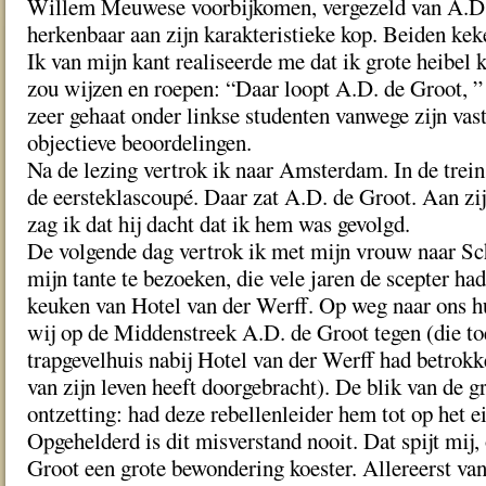
Willem Meuwese voorbijkomen, vergezeld van A.D.
herkenbaar aan zijn karakteristieke kop. Beiden kek
Ik van mijn kant realiseerde me dat ik grote heibel 
zou wijzen en roepen: “Daar loopt A.D. de Groot, ”
zeer gehaat onder linkse studenten vanwege zijn va
objectieve beoordelingen.
Na de lezing vertrok ik naar Amsterdam. In de trein
de eersteklascoupé. Daar zat A.D. de Groot. Aan zij
zag ik dat hij dacht dat ik hem was gevolgd.
De volgende dag vertrok ik met mijn vrouw naar 
mijn tante te bezoeken, die vele jaren de scepter ha
keuken van Hotel van der Werff. Op weg naar ons 
wij op de Middenstreek A.D. de Groot tegen (die to
trapgevelhuis nabij Hotel van der Werff had betrokke
van zijn leven heeft doorgebracht). De blik van de g
ontzetting: had deze rebellenleider hem tot op het e
Opgehelderd is dit misverstand nooit. Dat spijt mij
Groot een grote bewondering koester. Allereerst va