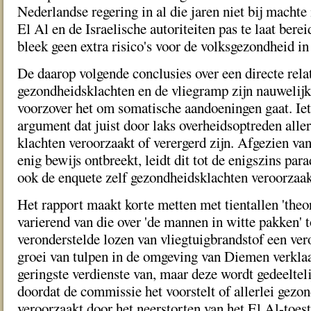
Nederlandse regering in al die jaren niet bij machte
El Al en de Israelische autoriteiten pas te laat bere
bleek geen extra risico's voor de volksgezondheid in
De daarop volgende conclusies over een directe rela
gezondheidsklachten en de vliegramp zijn nauwelij
voorzover het om somatische aandoeningen gaat. Iets
argument dat juist door laks overheidsoptreden alle
klachten veroorzaakt of verergerd zijn. Afgezien van 
enig bewijs ontbreekt, leidt dit tot de enigszins par
ook de enquete zelf gezondheidsklachten veroorzaak
Het rapport maakt korte metten met tientallen 'theo
varierend van die over 'de mannen in witte pakken' t
veronderstelde lozen van vliegtuigbrandstof een ve
groei van tulpen in de omgeving van Diemen verklaar
geringste verdienste van, maar deze wordt gedeelte
doordat de commissie het voorstelt of allerlei gezo
veroorzaakt door het neerstorten van het El Al-toes