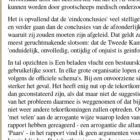
kunnen worden door grootscheeps medisch onderzo
Het is opvallend dat de 'eindconclusies' veel stellig
en verder gaan dan de conclusies van de afzonderli
waaruit zij zouden moeten zijn afgeleid. Dat geldt z
meest geruchtmakende slotsom: dat de Tweede Kam
'onduidelijk, onvolledig, ontijdig of onjuist is geinf
In tal opzichten is Een beladen vlucht een bestuurs
gebruikelijke soort. In elke grote organisatie lopen
volgens de officiele schema's. Bij een onvoorziene si
sterker het geval. Het heeft enig nut op de tekortko
dan geconstateerd zijn, als dat maar niet de suggest
van het probleem daarmee is weggenomen of dat bij 
niet weer andere tekortkomingen zullen optreden. Oo
'met velen' aan de arrogante wijze waarop leden van
rapport hebben gereageerd - een arrogantie die alla
'Paars' - in het rapport vind ik geen argumenten voo