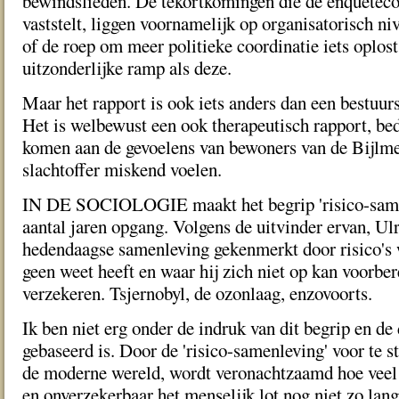
bewindslieden. De tekortkomingen die de enquetec
vaststelt, liggen voornamelijk op organisatorisch ni
of de roep om meer politieke coordinatie iets oplost
uitzonderlijke ramp als deze.
Maar het rapport is ook iets anders dan een bestuurs
Het is welbewust een ook therapeutisch rapport, be
komen aan de gevoelens van bewoners van de Bijlmer
slachtoffer miskend voelen.
IN DE SOCIOLOGIE maakt het begrip 'risico-samen
aantal jaren opgang. Volgens de uitvinder ervan, Ul
hedendaagse samenleving gekenmerkt door risico's
geen weet heeft en waar hij zich niet op kan voorber
verzekeren. Tsjernobyl, de ozonlaag, enzovoorts.
Ik ben niet erg onder de indruk van dit begrip en d
gebaseerd is. Door de 'risico-samenleving' voor te st
de moderne wereld, wordt veronachtzaamd hoe veel
en onverzekerbaar het menselijk lot nog niet zo lan