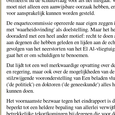
overheerst nu de schuldvraag voor als het misgaat.
moet niet alleen een aanwijsbare oorzaak hebben, e
voor aansprakelijk kunnen worden gesteld.
De enquetecommissie opereerde naar eigen zeggen in
met 'waarheidsvinding' als doelstelling. Maar het he
dooraderd met een heel ander motief: recht te doen a
aan degenen die hebben geleden en lijden aan de ec
gevolgen van het neerstorten van het El Al-vliegtuig.
gaat het er om schuldigen te benoemen.
Dat lijdt tot een wel merkwaardige opvatting over d
en regering, maar ook over de mogelijkheden van d
stilzwijgende vooronderstelling van Een beladen vlu
('de politiek') en doktoren ('de geneeskunde') alles 
kunnen doen.
Het voornaamste bezwaar tegen het eindrapport is da
beperkt tot een heldere bepaling van allerlei verwij
betrekkelijke tekortkomingen bij degenen die voor 