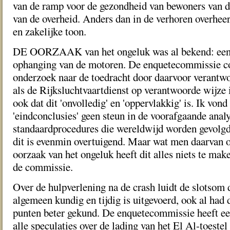
van de ramp voor de gezondheid van bewoners van d
van de overheid. Anders dan in de verhoren overheer
en zakelijke toon.
DE OORZAAK van het ongeluk was al bekend: een c
ophanging van de motoren. De enquetecommissie co
onderzoek naar de toedracht door daarvoor verantwo
als de Rijksluchtvaartdienst op verantwoorde wijze 
ook dat dit 'onvolledig' en 'oppervlakkig' is. Ik vond
'eindconclusies' geen steun in de voorafgaande analy
standaardprocedures die wereldwijd worden gevolgd 
dit is evenmin overtuigend. Maar wat men daarvan o
oorzaak van het ongeluk heeft dit alles niets te mak
de commissie.
Over de hulpverlening na de crash luidt de slotsom d
algemeen kundig en tijdig is uitgevoerd, ook al ha
punten beter gekund. De enquetecommissie heeft e
alle speculaties over de lading van het El Al-toestel