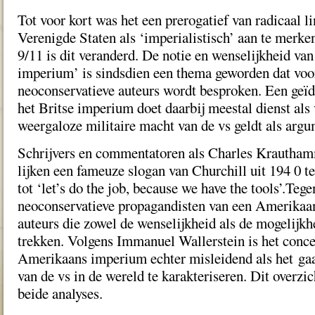
Tot voor kort was het een prerogatief van radicaal l
Verenigde Staten als ‘imperialistisch’ aan te merk
9/11 is dit veranderd. De notie en wenselijkheid va
imperium’ is sindsdien een thema geworden dat voo
neoconservatieve auteurs wordt besproken. Een geïd
het Britse imperium doet daarbij meestal dienst als
weergaloze militaire macht van de vs geldt als argu
Schrijvers en commentatoren als Charles Krautha
lijken een fameuze slogan van Churchill uit 194 0 t
tot ‘let’s do the job, because we have the tools’.Teg
neoconservatieve propagandisten van een Amerikaan
auteurs die zowel de wenselijkheid als de mogelijkhe
trekken. Volgens Immanuel Wallerstein is het conce
Amerikaans imperium echter misleidend als het gaat
van de vs in de wereld te karakteriseren. Dit overzic
beide analyses.