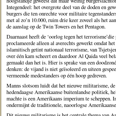
hoogstandje geweest dat maar weinig burgerslachtof
Integendeel: het overgrote deel van de doden en ge
burgers die ten onrechte voor militaire tegenstander
met al zo’n 10.000, ruim drie keer zoveel als het aan
de aanslag op de Twin Towers en het Pentagon.
Daarnaast heeft de ‘oorlog tegen het terrorisme’die 
proclameerde alleen al averechts gewerkt omdat het
islamitisch getint nationaal terrorisme, van Tsjetsjen
over één kam scheert en daardoor Al Qaida veel bela
gemaakt dan het is. Hier is sprake van een doodzond
denken: de vijand is niet geïsoleerd en uiteen gesp
vermeende medestanders op één hoop gedreven.
Manns slotsom luidt dat het nieuwe militarisme, de 
hedendaagse Amerikaanse buitenlandse politiek, hel
machte is een Amerikaans imperium te scheppen. In
ondermijnt de traditionele, naoorlogse Amerikaans
Dit nieuwe militarisme is het centrale thema van 