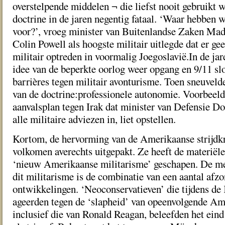
overstelpende middelen ¬ die liefst nooit gebruikt 
doctrine in de jaren negentig fataal. ‘Waar hebben w
voor?’, vroeg minister van Buitenlandse Zaken Mad
Colin Powell als hoogste militair uitlegde dat er ge
militair optreden in voormalig Joegoslavië.In de ja
idee van de beperkte oorlog weer opgang en 9/11 slo
barrières tegen militair avonturisme. Toen sneuveld
van de doctrine:professionele autonomie. Voorbeeld 
aanvalsplan tegen Irak dat minister van Defensie D
alle militaire adviezen in, liet opstellen.
Kortom, de hervorming van de Amerikaanse strijdkr
volkomen averechts uitgepakt. Ze heeft de materiële
‘nieuw Amerikaanse militarisme’ geschapen. De me
dit militarisme is de combinatie van een aantal afzo
ontwikkelingen. ‘Neoconservatieven’ die tijdens d
ageerden tegen de ‘slapheid’ van opeenvolgende Am
inclusief die van Ronald Reagan, beleefden het eind