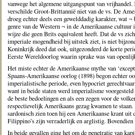
vanwege het algemene uitgangspunt van vrijhandel. I
verschilde Groot-Brittannië niet van de vs. De Ame
droeg echter deels een gewelddadig karakter, wat ¬ 
genre van de Western ¬ in de Amerikaanse cultuur i
wijze die geen Brits equivalent heeft. Dat de vs zich
imperiale mogendheid bij uitstek ziet, is niet bijzo
Koninkrijk deed dat ook, uitgezonderd de korte peri
Eerste Wereldoorlog waarin sprake was van openlij
Het miste echter de Amerikaanse mythe van ‘except
Spaans-Amerikaanse oorlog (1898) begon echter ook
imperialistische periode, even hypocriet gerechtvaar
want in beide staten werd imperialisme voorgesteld
de beste bedoelingen en als een zegen voor de volker
respectievelijk Amerikaans gezag kwamen te staan. P
sardonisch zien toen hij een Amerikaanse krant uit d
Filippino’s zijn verraderlijk en arglistig. Bovendien
In beide gevallen ging het om de penetratie van kap