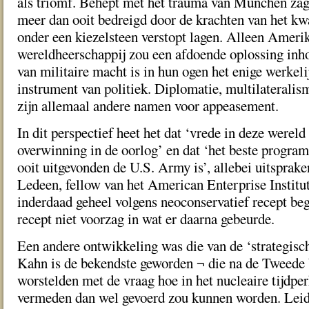
als triomf. Behept met het trauma van München zag
meer dan ooit bedreigd door de krachten van het kw
onder een kiezelsteen verstopt lagen. Alleen Ameri
wereldheerschappij zou een afdoende oplossing inh
van militaire macht is in hun ogen het enige werkeli
instrument van politiek. Diplomatie, multilateralis
zijn allemaal andere namen voor appeasement.
In dit perspectief heet het dat ‘vrede in deze wereld
overwinning in de oorlog’ en dat ‘het beste progr
ooit uitgevonden d e U.S. Army is’, allebei uitsprak
Ledeen, fellow van het American Enterprise Institut
inderdaad geheel volgens neoconservatief recept bego
recept niet voorzag in wat er daarna gebeurde.
Een andere ontwikkeling was die van de ‘strategis
Kahn is de bekendste geworden ¬ die na de Tweede
worstelden met de vraag hoe in het nucleaire tijdpe
vermeden dan wel gevoerd zou kunnen worden. Leid