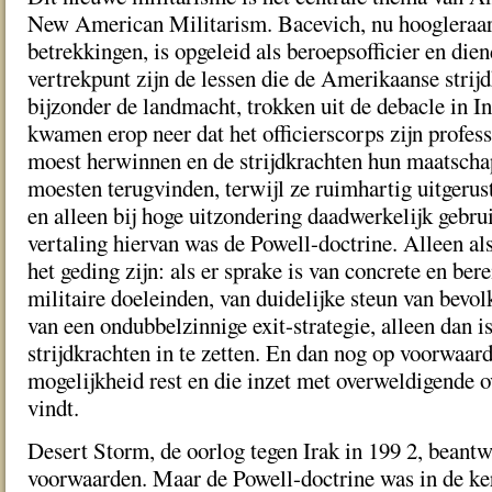
New American Militarism. Bacevich, nu hoogleraar 
betrekkingen, is opgeleid als beroepsofficier en die
vertrekpunt zijn de lessen die de Amerikaanse strijd
bijzonder de landmacht, trokken uit de debacle in I
kwamen erop neer dat het officierscorps zijn profes
moest herwinnen en de strijdkrachten hun maatscha
moesten terugvinden, terwijl ze ruimhartig uitgerus
en alleen bij hoge uitzondering daadwerkelijk gebrui
vertaling hiervan was de Powell-doctrine. Alleen als
het geding zijn: als er sprake is van concrete en ber
militaire doeleinden, van duidelijke steun van bevo
van een ondubbelzinnige exit-strategie, alleen dan i
strijdkrachten in te zetten. En dan nog op voorwaard
mogelijkheid rest en die inzet met overweldigende 
vindt.
Desert Storm, de oorlog tegen Irak in 199 2, beant
voorwaarden. Maar de Powell-doctrine was in de ker