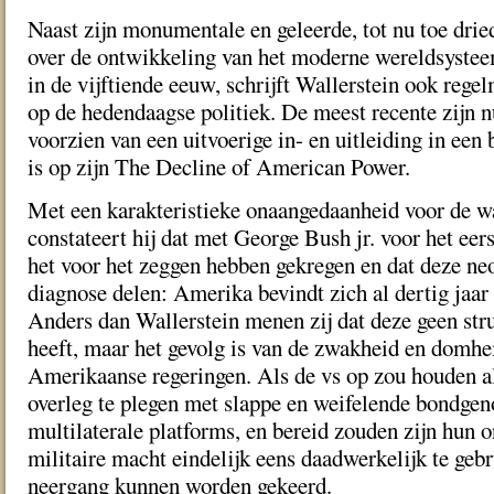
Naast zijn monumentale en geleerde, tot nu toe dried
over de ontwikkeling van het moderne wereldsysteem
in de vijftiende eeuw, schrijft Wallerstein ook reg
op de hedendaagse politiek. De meest recente zijn 
voorzien van een uitvoerige in- en uitleiding in een
is op zijn The Decline of American Power.
Met een karakteristieke onaangedaanheid voor de w
constateert hij dat met George Bush jr. voor het eers
het voor het zeggen hebben gekregen en dat deze ne
diagnose delen: Amerika bevindt zich al dertig jaar 
Anders dan Wallerstein menen zij dat deze geen str
heeft, maar het gevolg is van de zwakheid en domh
Amerikaanse regeringen. Als de vs op zou houden a
overleg te plegen met slappe en weifelende bondgeno
multilaterale platforms, en bereid zouden zijn hun 
militaire macht eindelijk eens daadwerkelijk te geb
neergang kunnen worden gekeerd.