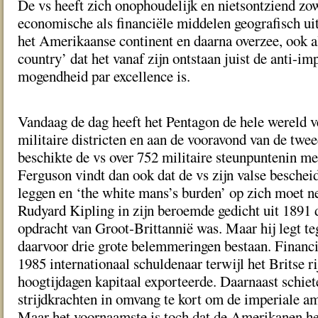
De vs heeft zich onophoudelijk en nietsontziend zow
economische als financiële middelen geografisch uit
het Amerikaanse continent en daarna overzee, ook 
country’ dat het vanaf zijn ontstaan juist de anti-im
mogendheid par excellence is.
Vandaag de dag heeft het Pentagon de hele wereld ve
militaire districten en aan de vooravond van de twee
beschikte de vs over 752 militaire steunpunten in m
Ferguson vindt dan ook dat de vs zijn valse beschei
leggen en ‘the white mans’s burden’ op zich moet n
Rudyard Kipling in zijn beroemde gedicht uit 1891 
opdracht van Groot-Brittannië was. Maar hij legt tege
daarvoor drie grote belemmeringen bestaan. Financie
1985 internationaal schuldenaar terwijl het Britse rij
hoogtijdagen kapitaal exporteerde. Daarnaast schi
strijdkrachten in omvang te kort om de imperiale a
Maar het voornaamste is toch dat de Amerikanen he