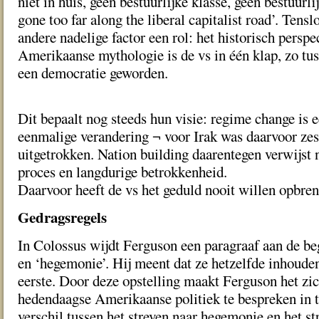
niet in huis, geen bestuurlijke klasse, geen bestuurli
gone too far along the liberal capitalist road’. Tensl
andere nadelige factor een rol: het historisch perspec
Amerikaanse mythologie is de vs in één klap, zo tu
een democratie geworden.
Dit bepaalt nog steeds hun visie: regime change is 
eenmalige verandering ¬ voor Irak was daarvoor zes
uitgetrokken. Nation building daarentegen verwijst 
proces en langdurige betrokkenheid.
Daarvoor heeft de vs het geduld nooit willen opbren
Gedragsregels
In Colossus wijdt Ferguson een paragraaf aan de b
en ‘hegemonie’. Hij meent dat ze hetzelfde inhouden
eerste. Door deze opstelling maakt Ferguson het zi
hedendaagse Amerikaanse politiek te bespreken in 
verschil tussen het streven naar hegemonie en het st