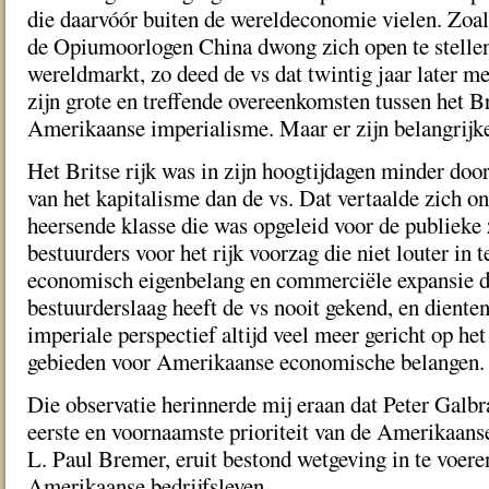
die daarvóór buiten de wereldeconomie vielen. Zoal
de Opiumoorlogen China dwong zich open te stellen
wereldmarkt, zo deed de vs dat twintig jaar later m
zijn grote en treffende overeenkomsten tussen het Br
Amerikaanse imperialisme. Maar er zijn belangrijke
Het Britse rijk was in zijn hoogtijdagen minder do
van het kapitalisme dan de vs. Dat vertaalde zich o
heersende klasse die was opgeleid voor de publieke 
bestuurders voor het rijk voorzag die niet louter in 
economisch eigenbelang en commerciële expansie d
bestuurderslaag heeft de vs nooit gekend, en diente
imperiale perspectief altijd veel meer gericht op he
gebieden voor Amerikaanse economische belangen.
Die observatie herinnerde mij eraan dat Peter Galbr
eerste en voornaamste prioriteit van de Amerikaans
L. Paul Bremer, eruit bestond wetgeving in te voere
Amerikaanse bedrijfsleven.