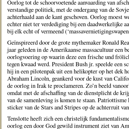
Oorlog tot de schoorvoetende aanvaarding van afsch
verstandige politiek, met de ondergang van de Sovj
achterhaald aan de kant geschoven. Oorlog moest w
echter niet ter verdediging bij een daadwerkelijke 
bij elk echt of vermeend (‘massavernietigingswapens
Geïnspireerd door de grote mythemaker Ronald Re
jaar geleden in de Amerikaanse massacultuur een be
oorlogvoering op waarin deze een frische und fröli
tegen kwaad werd. President Bush jr. speelde een s
hij in een pilotenpak uit een helikopter op het dek h
Abraham Lincoln, geankerd voor de kust van Califor
de oorlog in Irak te proclameren. Zo’n beeld vanoor
omdat met de afschaffing van de dienstplicht de kri
van de samenleving is komen te staan. Patriottisme 
sticker van de Stars and Stripes op de achterruit van
Tenslotte heeft zich een christelijk fundamentalism
oorlog een door God gewild instrument ziet van Am