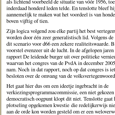
als lichtend voorbeeld de situatie van vóór 1956, 
inderdaad honderd leden telde. En tenslotte bleef hi
aannemelijk te maken wat het voordeel is van honde
boven vijftig of tien.
Zijn logica volgend zou elke partij het best verteg
worden door één zeer generalistisch lid. Volgens de 
dit scenario voor d66 een zekere realiteitswaarde. B
voorstel evenzeer uit de lucht. In de afgelopen jaren 
rapport De leidende burger uit over politieke vernie
waarvan het congres van de PvdA in december 2005 
nam. Noch in dat rapport, noch op dat congres is iet
besloten over de omvang van de volksvertegenwoord
Het gaat hier dus om een ideetje ingebracht in de
verkiezingsprogrammacommissie, een niet gekozen 
democratisch oogpunt klopt dit niet. Tenslotte gaat 
plotseling opgekomen kwestie die redelijkerwijs niet
aan de orde kon worden gesteld om er een weloverw