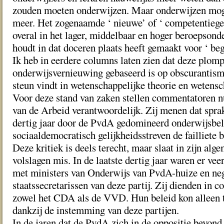
zouden moeten onderwijzen. Maar onderwijzen moge
meer. Het zogenaamde ‘ nieuwe’ of ‘ competentiegeri
overal in het lager, middelbaar en hoger beroepsonde
houdt in dat doceren plaats heeft gemaakt voor ‘ beg
Ik heb in eerdere columns laten zien dat deze plom
onderwijsvernieuwing gebaseerd is op obscurantism
steun vindt in wetenschappelijke theorie en wetens
Voor deze stand van zaken stellen commentatoren n
van de Arbeid verantwoordelijk. Zij menen dat spra
dertig jaar door de PvdA gedomineerd onderwijsbe
sociaaldemocratisch gelijkheidsstreven de failliete ba
Deze kritiek is deels terecht, maar slaat in zijn al
volslagen mis. In de laatste dertig jaar waren er vee
met ministers van Onderwijs van PvdA-huize en ne
staatssecretarissen van deze partij. Zij dienden in c
zowel het CDA als de VVD. Hun beleid kon alleen 
dankzij de instemming van deze partijen.
In de jaren dat de PvdA zich in de oppositie bevond,