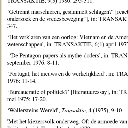
TRANSAKTIE, 9(3) 1980: 295-311.
‘Getrennt marschieren, gesammelt schlagen?’ [reac
onderzoek en de vredesbeweging"], in: TRANSAKT
347.
‘Het verklaren van een oorlog: Vietnam en de Amer
wetenschappen’, in: TRANSAKTIE, 6(1) april 1977
‘De Pentagon-papers als mythe-doders’, in: TRA
september 1976: 8-11.
‘Portugal, het nieuws en de werkelijkheid’, in: T
1976: 11-14.
‘Bureaucratie of politiek?’ [literatuuressay], in:
mei 1975: 17-20.
‘Wallersteins Wereld’,
Transaktie
, 4 (1975), 9-10
'Met het kiezersvolk onderweg. Of: de armoede van