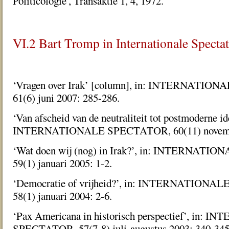
Politicologie', Transaktie 1, 4, 1972.
VI.2 Bart Tromp in Internationale Specta
‘Vragen over Irak’ [column], in: INTERNATI
61(6) juni 2007: 285-286.
‘Van afscheid van de neutraliteit tot postmoderne iden
INTERNATIONALE SPECTATOR, 60(11) novembe
‘Wat doen wij (nog) in Irak?’, in: INTERNAT
59(1) januari 2005: 1-2.
‘Democratie of vrijheid?’, in: INTERNATION
58(1) januari 2004: 2-6.
‘Pax Americana in historisch perspectief’, in:
SPECTATOR, 57(7-8) juli-augustus 2003: 340-345