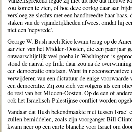
Vanzelfsprekend legde zij niet uit hoe dat nieuwe 
zou komen te zien, of hoe deze oorlog daar aan bijd
versloeg ze slechts met een handbreedte haar baas, d
staken van de vijandelijkheden afwees, omdat hij een
niet een 'nepvrede'.
George W. Bush noch Rice kwam terug op de Ameri
aanzien van het Midden-Oosten, die een paar jaar g
onwaarschijnlijk veel poeha in Washington is gepro
stond de aanval op Irak: daar zou na de overwinni
een democratie ontstaan. Want in neoconservatieve 
verwijderen van een dictatuur de enige voorwaarde v
een democratie. Zij zou zich vervolgens als een olie
de rest van het Midden-Oosten. Op de een of ander
ook het Israelisch-Palestijnse conflict worden opgel
Vandaar dat Bush bekendmaakte niet tussen Israel en
zullen bemiddelen, zoals zijn voorganger Bill Clint
kwam neer op een carte blanche voor Israel om door