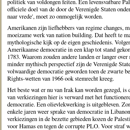
politiek van voldongen feiten. Een levensvatbare Pale
officiele doel van de door de Verenigde Staten onde
naar vrede', moet zo onmogelijk worden.
Amerikanen zijn liefhebbers van regime changes, ma
moeizame werk van nation building. Dat heeft te m
mythologische kijk op de eigen geschiedenis. Volgen
Amerikaanse democratie in een klap tot stand geko
1783. Waarom zouden andere landen er langer over
minder mythisch perspectief zijn de Verenigde Stat
volwaardige democratie geworden toen de zwarte be
Rights-wetten van 1966 ook stemrecht kreeg.
Het beste wat er nu van Irak kan worden gezegd, is 
van verkiezingen hier is verward met het functioner
democratie. Een olievlekwerking is uitgebleven. Zo
enkele jaren weer sprake van democratie in Libanon.
verkiezingen in de bezette gebieden kozen de Palest
voor Hamas en tegen de corrupte PLO. Voor straf w